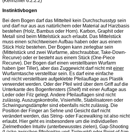
(Kennziffer 6.2.2.2)
Instinktivbogen
Bei dem Bogen darf das Mittelteil kein Durchschusstyp sein
und darf nur aus aus natürlichem oder Material auf Harzbasis
bestehen (Holz, Bambus oder Horn). Karbon, Graphit oder
Metall sind beim Mittelstück auch erlaubt. Das Mittelstück
muss einen schichtweisen Aufbau haben oder aus einem
Stück Holz bestehen. Der Bogen kann zerlegbar sein
(Mittelstück und zwei Wurfarme, abschraubbar, Take-Down-
Recurve) oder er besteht aus einem Stück (One-Piece
Recurve). Der Bogen darf einen verstellbaren Wurfarm
haben (per Tiller), aber das Zuggewicht darf nicht mit
einer
Wurfarmtasche verstellbar sein. Es darf eine einfache
und nicht verstellbare aufgeklebte Pfeilauflage aus Plastik
verwendet werden. Oder der Pfeil wird über dem Griff auf die
Unterkante des Bogenfensters (Shelf) mit einer Auflage aus
Leder oder Filz gelegt. Andere Pfeilauflagen sind nicht
zulässig. Auszugskontrolle, Visierhilfe, Stabilisatoren oder
Schwingungsdämpfer sind ebenfalls nicht zulässig. Die
Position der Finger an Sehne und Gesicht darf nicht
verändert werden, das String- oder Facewalking ist also nicht
erlaubt. Hier geht es insbesondere um die individuellen
Zielmethoden Intuitiv (unterbewusstes zielen), Gap-Shooting
(Lücke zwischen Pfeilspitze und Zielpunkt) oder Point of Aim