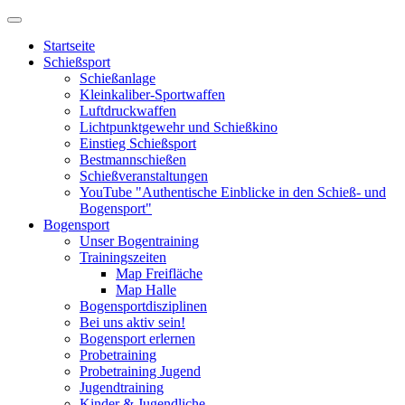
Startseite
Schießsport
Schießanlage
Kleinkaliber-Sportwaffen
Luftdruckwaffen
Lichtpunktgewehr und Schießkino
Einstieg Schießsport
Bestmannschießen
Schießveranstaltungen
YouTube "Authentische Einblicke in den Schieß- und
Bogensport"
Bogensport
Unser Bogentraining
Trainingszeiten
Map Freifläche
Map Halle
Bogensportdisziplinen
Bei uns aktiv sein!
Bogensport erlernen
Probetraining
Probetraining Jugend
Jugendtraining
Kinder & Jugendliche