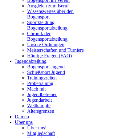
Bogensport im Verein
Ausgleich zum Beruf
Wissenswertes über den
Bogensport
Sportkleidung
Bogensportabteilung
Chronik der
Bogensportabteilung
Unsere Ordnungen
Meisterschaften und Turniere
Häufige Fragen (FAQ)
Jugendabteilung
Bogensport Jugend
Schießsport Jugend
Trainingszeiten
Probetraining
Mach mit
Jugendbetreuer
Jugendarbeit
Wettkämpfe
Altersgrenzen
Damen
Über uns
Über uns!
Mitgliedschaft