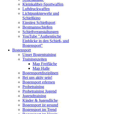
Kleinkaliber-Sportwaffen
Luftdruckwaffen
Lichtpunktgewehr und
Schießkino
Einstieg Schießsport
Bestmannschießen
Schießveranstaltungen
YouTube "Authentische
Einblicke in den Schieß- und
Bogensport"
Bogensport
Unser Bogentraining
Trainingszeiten
Map Freifläche
Map Halle
Bogensportdisziplinen
Bei uns aktiv sein!
Bogensport erlernen
Probetraining
Probetraining Jugend
Jugendtraining
Kinder & Jugendliche
Bogensport ist gesund
Bogensport im Trend