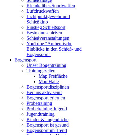
Schießanlage
Kleinkaliber-Sportwaffen
Luftdruckwaffen
Lichtpunktgewehr und
Schießkino
Einstieg Schießsport
Bestmannschießen
Schießveranstaltungen
YouTube "Authentische
Einblicke in den Schieß- und
Bogensport"
Bogensport
Unser Bogentraining
Trainingszeiten
Map Freifläche
Map Halle
Bogensportdisziplinen
Bei uns aktiv sein!
Bogensport erlernen
Probetraining
Probetraining Jugend
Jugendtraining
Kinder & Jugendliche
Bogensport ist gesund
Bogensport im Trend