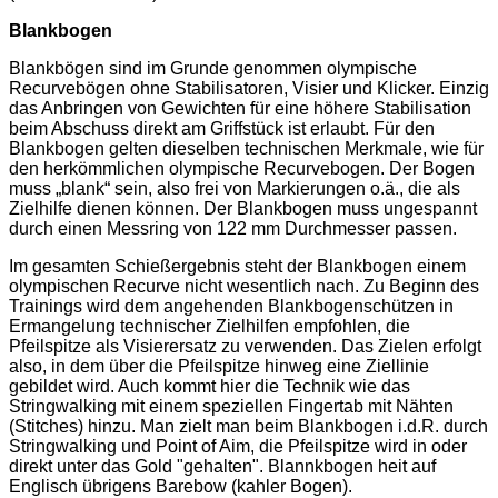
Blankbogen
Blankbögen sind im Grunde genommen olympische
Recurvebögen ohne Stabilisatoren, Visier und Klicker. Einzig
das Anbringen von Gewichten für eine höhere Stabilisation
beim Abschuss direkt am Griffstück ist erlaubt. Für den
Blankbogen gelten dieselben technischen Merkmale, wie für
den herkömmlichen olympische Recurvebogen. Der Bogen
muss „blank“ sein, also frei von Markierungen o.ä., die als
Zielhilfe dienen können. Der Blankbogen muss ungespannt
durch einen Messring von 122 mm Durchmesser passen.
Im gesamten Schießergebnis steht der Blankbogen einem
olympischen Recurve nicht wesentlich nach. Zu Beginn des
Trainings wird dem angehenden Blankbogenschützen in
Ermangelung technischer Zielhilfen empfohlen, die
Pfeilspitze als Visierersatz zu verwenden. Das Zielen erfolgt
also, in dem über die Pfeilspitze hinweg eine Ziellinie
gebildet wird. Auch kommt hier die Technik wie das
Stringwalking mit einem speziellen Fingertab mit Nähten
(Stitches) hinzu. Man zielt man beim Blankbogen i.d.R. durch
Stringwalking und Point of Aim, die Pfeilspitze wird in oder
direkt unter das Gold "gehalten". Blannkbogen heit auf
Englisch übrigens Barebow (kahler Bogen).