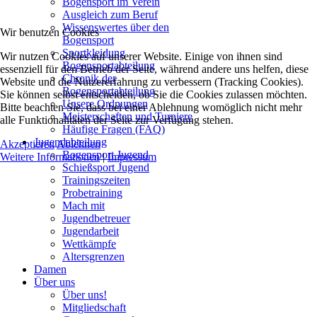
Bogensport im Verein
Ausgleich zum Beruf
Wissenswertes über den
Wir benutzen Cookies
Bogensport
Sportkleidung
Wir nutzen Cookies auf unserer Website. Einige von ihnen sind
Bogensportabteilung
essenziell für den Betrieb der Seite, während andere uns helfen, diese
Chronik der
Website und die Nutzererfahrung zu verbessern (Tracking Cookies).
Bogensportabteilung
Sie können selbst entscheiden, ob Sie die Cookies zulassen möchten.
Unsere Ordnungen
Bitte beachten Sie, dass bei einer Ablehnung womöglich nicht mehr
Meisterschaften und Turniere
alle Funktionalitäten der Seite zur Verfügung stehen.
Häufige Fragen (FAQ)
Jugendabteilung
Akzeptieren
Ablehnen
Bogensport Jugend
Weitere Informationen
|
Impressum
Schießsport Jugend
Trainingszeiten
Probetraining
Mach mit
Jugendbetreuer
Jugendarbeit
Wettkämpfe
Altersgrenzen
Damen
Über uns
Über uns!
Mitgliedschaft